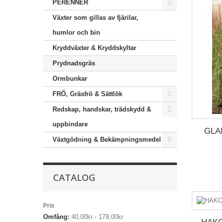
PERENNER
Växter som gillas av fjärilar,
humlor och bin
Kryddväxter & Kryddskyltar
Prydnadsgräs
Ormbunkar
FRÖ, Gräsfrö & Sättlök
Redskap, handskar, trädskydd &
uppbindare
GLA
Växtgödning & Bekämpningsmedel
CATALOG
Pris
Omfång:
40,00kr - 179,00kr