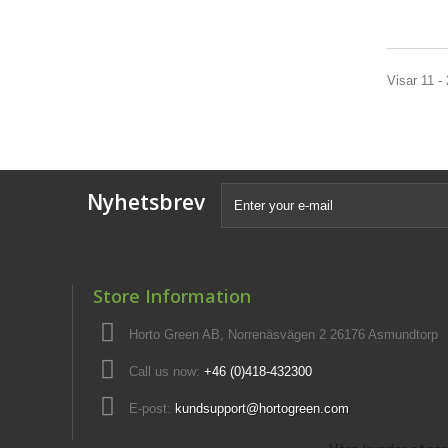
Visar 11 - 
Nyhetsbrev
Store Information
Horto Green AB, Norrenäsvägen 2 26176 Asmundtorp
Call us now:
+46 (0)418-432300
E-post:
kundsupport@hortogreen.com