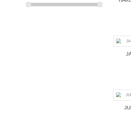
HAKO
J
JU