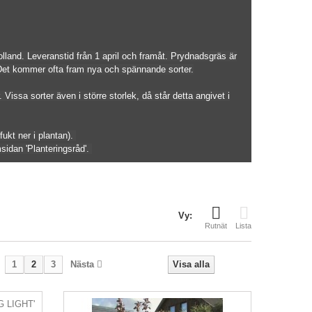
land. Leveranstid från 1 april och framåt. Prydnadsgräs är
. Det kommer ofta fram nya och spännande sorter.
Vissa sorter även i större storlek, då står detta angivet i
ukt ner i plantan).
sidan 'Planteringsråd'.
Vy:
Rutnät
Lista
1
2
3
Nästa
Visa alla