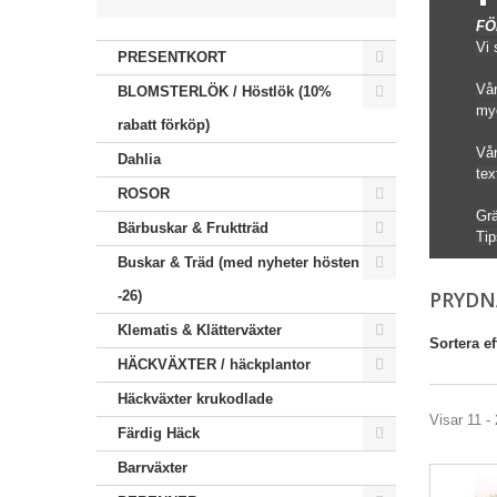
FÖ
Vi 
PRESENTKORT
Vår
BLOMSTERLÖK / Höstlök (10%
myc
rabatt förköp)
Vår
Dahlia
tex
ROSOR
Grä
Bärbuskar & Fruktträd
Tip
Buskar & Träd (med nyheter hösten
PRYDN
-26)
Klematis & Klätterväxter
Sortera ef
HÄCKVÄXTER / häckplantor
Häckväxter krukodlade
Visar 11 - 
Färdig Häck
Barrväxter