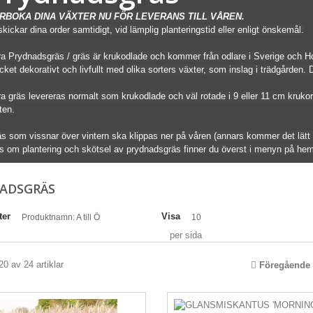
RBOKA DINA VÄXTER NU FÖR LEVERANS TILL VÅREN.
skickar dina order samtidigt, vid lämplig planteringstid eller enligt önskemål.
a Prydnadsgräs / gräs är krukodlade och kommer från odlare i Sverige och Hol
ket dekorativt och livfullt med olika sorters växter, som inslag i trädgården
a gräs levereras normalt som krukodlade och väl rotade i 9 eller 11 cm krukor. 
ten.
s som vissnar över vintern ska klippas ner på våren (annars kommer det lätt f
s om plantering och skötsel av prydnadsgräs finner du överst i menyn på hem
ADSGRÄS
ter
Visa
Produktnamn: A till Ö
10
per sida
20 av 24 artiklar
Föregående