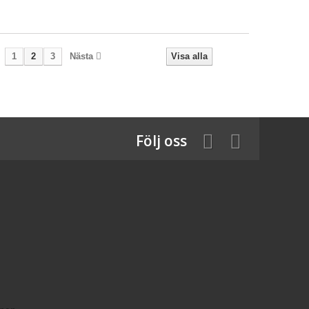
1
2
3
Nästa
Visa alla
Följ oss