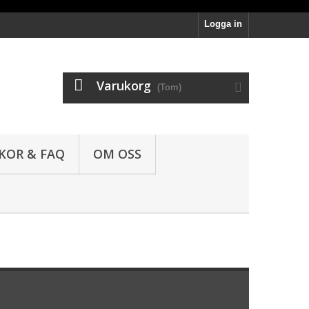
Logga in
Varukorg
(Tom)
LKOR & FAQ
OM OSS