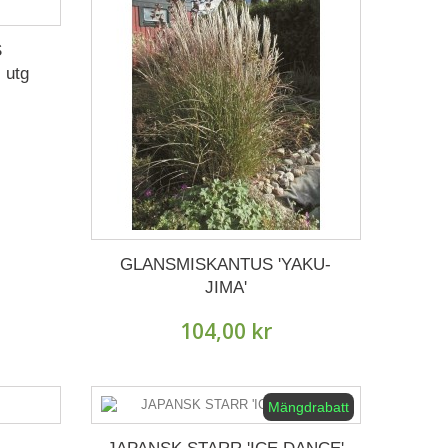
S
 utg
GLANSMISKANTUS 'YAKU-
JIMA'
104,00 kr
Mängdrabatt