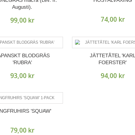
NEGRÄS macra (Lev. fr.
HÖSTÄLVÄXING
Augusti).
74,00 kr
99,00 kr
APANSKT BLODGRÄS
JÄTTETÅTEL 'KAR
'RUBRA'
FOERSTER'
93,00 kr
94,00 kr
NGFRUHIRS 'SQUAW'
79,00 kr