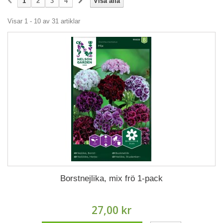
1
2
3
4
Visa alla
Visar 1 - 10 av 31 artiklar
Borstnejlika, mix frö 1-pack
27,00 kr