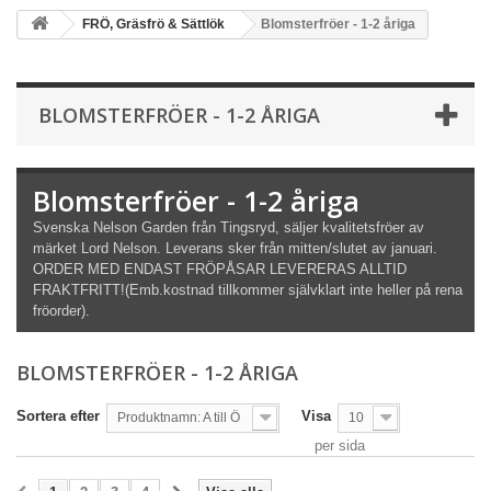
FRÖ, Gräsfrö & Sättlök
Blomsterfröer - 1-2 åriga
BLOMSTERFRÖER - 1-2 ÅRIGA
Blomsterfröer - 1-2 åriga
Svenska Nelson Garden från Tingsryd, säljer kvalitetsfröer av
märket Lord Nelson. Leverans sker från mitten/slutet av januari.
ORDER MED ENDAST FRÖPÅSAR LEVERERAS ALLTID
FRAKTFRITT!(Emb.kostnad tillkommer självklart inte heller på rena
fröorder).
BLOMSTERFRÖER - 1-2 ÅRIGA
Sortera efter
Visa
Produktnamn: A till Ö
10
per sida