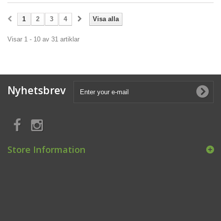
1
2
3
4
Visa alla
Visar 1 - 10 av 31 artiklar
Nyhetsbrev
Store Information