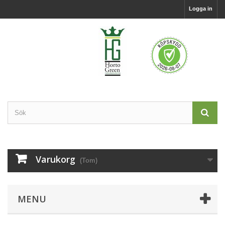
Logga in
Varukorg
(Tom)
MENU