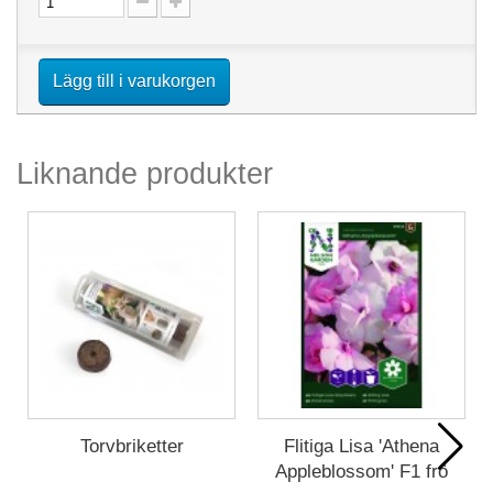
Lägg till i varukorgen
Liknande produkter
Torvbriketter
Flitiga Lisa 'Athena
Appleblossom' F1 frö