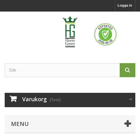
Logga in
Varukorg
(Tom)
MENU