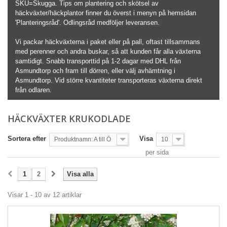
SKU=Skugga. Tips om plantering och skötsel av
häckväxter/häckplantor finner du överst i menyn på hemsidan
'Planteringsråd'. Odlingsråd medföljer leveransen.
Vi packar häckväxterna i paket eller på pall, oftast tillsammans
med perenner och andra buskar, så att kunden får alla växterna
samtidigt. Snabb transporttid på 1-2 dagar med DHL från
Asmundtorp och fram till dörren, eller välj avhämtning i
Asmundtorp. Vid större kvantiteter transporteras växterna direkt
från odlaren.
HÄCKVÄXTER KRUKODLADE
Sortera efter
Visa
Produktnamn: A till Ö
10
per sida
1
2
Visa alla
Visar 1 - 10 av 12 artiklar