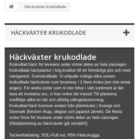
Häckväxter krukodlade
HÄCKVÄXTER KRUKODLADE
Häckväxter krukodlade
Krukodlad häck för leverans under större delen av hela säsongen.
Krukodlade häckplantor i hög kvalitet till ett förmånligt pris och med
växtgaranti. Svenskodlade. Vi erbjuder många olika sorters
krukodlade häckväxter som levereras i 1 liters kruka (om inte annat
anges). För andra sorter som ni inte hittar i vårt sortiment är det
bara att kontakta oss, vi kan ordna det mesta! Till plantorna
medföljer alltid en lätt och utförlig odlingsbeskrivning.
Krukodlad häck kommer endast från plantskolor i Sverige och
Danmark (förutom thuja, idegran och japansk järnek). De flesta
sorter finns för leverans under större delen av hela säsongen.
(Höstplantering av häckväxter går utmärkt!).
Teckenförklaring: SOL=Full sol, HSK=Halvskugga,