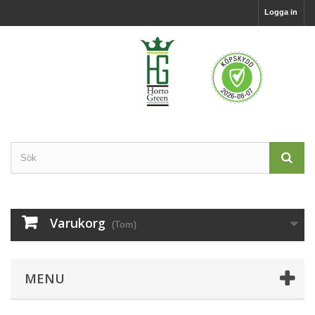
Logga in
Varukorg
(Tom)
MENU