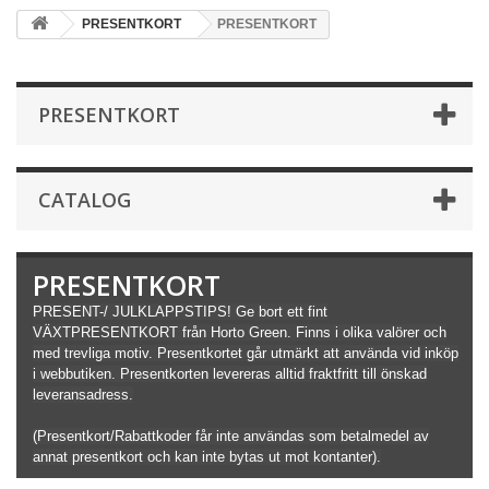
PRESENTKORT
PRESENTKORT
PRESENTKORT
CATALOG
PRESENTKORT
PRESENT-/ JULKLAPPSTIPS! Ge bort ett fint
VÄXTPRESENTKORT från Horto Green. Finns i olika valörer och
med trevliga motiv. Presentkortet går utmärkt att använda vid inköp
i webbutiken. Presentkorten levereras alltid fraktfritt till önskad
leveransadress.
(Presentkort/Rabattkoder får inte användas som betalmedel av
annat presentkort och kan inte bytas ut mot kontanter).