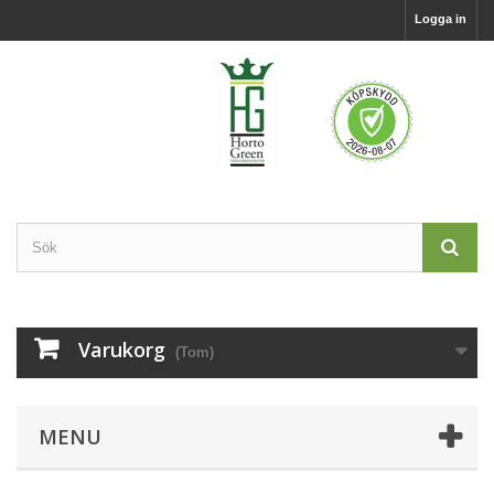
Logga in
Varukorg
(Tom)
MENU