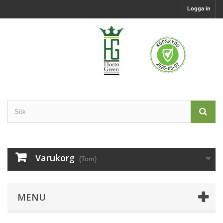
Logga in
Varukorg
(Tom)
MENU