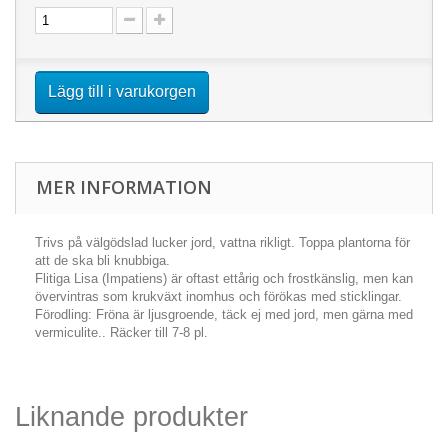
Lägg till i varukorgen
MER INFORMATION
Trivs på välgödslad lucker jord, vattna rikligt. Toppa plantorna för
att de ska bli knubbiga.
Flitiga Lisa (Impatiens) är oftast
ettårig
och frostkänslig, men kan
övervintras som krukväxt inomhus och förökas med sticklingar.
Förodling:
Fröna är ljusgroende, täck ej med jord, men gärna med
vermiculite.. Räcker till 7-8 pl.
Liknande produkter