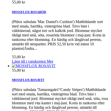
55,00 kr
MOSSFLOX ROSARÖD
(Phlox subulata 'Mac Daniel's Cushion') Mattbildande sort
med smala, barrlika, vintergröna blad. Trivs bäst i
väldränerad, något torr och kalkrik jord. Blommar mycket
rikligt med små, söta, rosaröda blommor i maj-juni. Korta in
rankorna efter blomning. En härdig och långlivad perenn,
utmärkt till stenpartier. PRIS 52,50 kr/st vid minst 10
plantor(Ändra...
55,00 kr
Lägg till i varukorgen
Mer
55,00 kr
MOSSFLOX ROSAVIT
(Phlox subulata 'Tamaongalei'/'Candy Stripes') Mattbildande
sort med smala, barrlika, vintergröna blad. Trivs bäst i
väldränerad jord. Blommar mycket rikligt med små, söta, rosa
blommor med vita kanter i maj-juni. Korta in rankorna efter
blomning. En härdig och långlivad perenn, utmärkt till