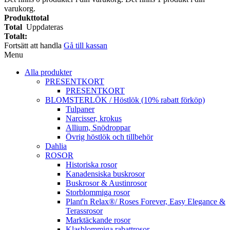
varukorg.
Produkttotal
Total
Uppdateras
Totalt:
Fortsätt att handla
Gå till kassan
Menu
Alla produkter
PRESENTKORT
PRESENTKORT
BLOMSTERLÖK / Höstlök (10% rabatt förköp)
Tulpaner
Narcisser, krokus
Allium, Snödroppar
Övrig höstlök och tillbehör
Dahlia
ROSOR
Historiska rosor
Kanadensiska buskrosor
Buskrosor & Austinrosor
Storblommiga rosor
Plant'n Relax®/ Roses Forever, Easy Elegance &
Terassrosor
Marktäckande rosor
Klasblommiga rabattrosor