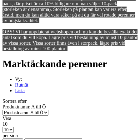
pack, där priset är ca 10% billigare om man väljer 10-pack
(storleken är densamma). Storleken på plantan kan variera efter
årstid, men du kan alltid vara säker på att du får väl rotade perenner
av högsta kvalitet.
OBS! Vi har uppdaterat webshopen och nu kan du beställa exakt det
antal som du vill köpa. Lägre pris vid beställning av minst 10 plantor
av vissa sorter. Vissa sorter finns även i storpack, lägre pris vid
beställning av minst 100 plantor.
Marktäckande perenner
Vy:
Rutnät
Lista
Sortera efter
Produktnamn: A till Ö
Visa
10
per sida