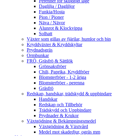
Perenner för skuggigt läge
Daglilja / Dagliljor
Funkia/Hosta
Pion / Pioner
Näva / Nävor
Alunrot & Klockvippa
Solhatt
Växter som gillas av fjärilar, humlor och bin
Kryddväxter & Kryddskyltar
Prydnadsgräs
Ormbunkar
FRÖ, Gräsfrö & Sättlök
Grönsaksfröer
Chili, Paprika, Kryddfröer
Blomsterfröer - 1-2 åriga
Blomsterfröer - perenna
Gräsfrö
Redskap, handskar, trädskydd & uppbindare
Handskar
Redskap och Tillbehör
Trädskydd och Uppbindare
Prydnader & Krukor
Växtgödning & Bekämpningsmedel
Växtgödning & Växtvård
Medel mot skadedjur, ogräs mm