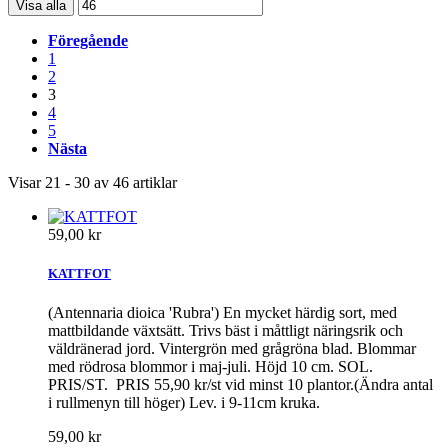
Visa alla
Föregående
1
2
3
4
5
Nästa
Visar 21 - 30 av 46 artiklar
59,00 kr
KATTFOT
(Antennaria dioica 'Rubra') En mycket härdig sort, med
mattbildande växtsätt. Trivs bäst i måttligt näringsrik och
väldränerad jord. Vintergrön med grågröna blad. Blommar
med rödrosa blommor i maj-juli. Höjd 10 cm. SOL.
PRIS/ST. PRIS 55,90 kr/st vid minst 10 plantor.(Ändra antal
i rullmenyn till höger) Lev. i 9-11cm kruka.
59,00 kr