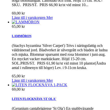
höga blomstänglar. Lättodlad och frisk. Höjd 15 cm. SOL-
SKU. PRIS/ST. PRIS 66,90 kr/st vid minst 10...
69,00 kr
Lägg till i varukorgen
Mer
65,00 kr
LAMMÖRON
(Stachys byzantina 'Silver Carpet') Trivs i näringsfattig och
väldränerad jord. Bladverket är silvergrått och bladen är ludna
och mjuka. Blommar sparsamt med rosa blommor i juni-aug.
En mycket vacker marktäckare. Höjd 15-20 cm.
SOL.PRIS/ST. PRIS 61,90 kr/st vid minst 10 plantor(Ändra
antal i rullmenyn till höger) Lev. i 9-11cm kruka.
65,00 kr
Lägg till i varukorgen
Mer
69,00 kr
LITEN FLOCKNÄVA 'ST OLA'
(Geranium cantabrigiense 'St Ola') En snabbväxande