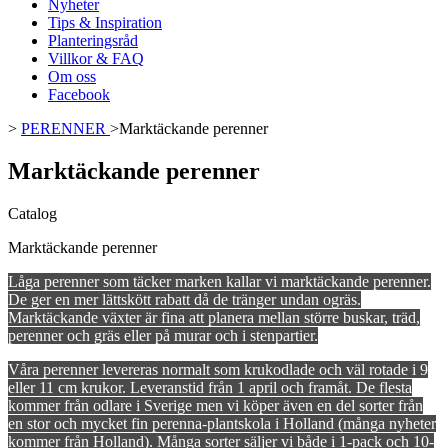
Nyheter
Tips & Inspiration
Planteringsråd
Villkor & FAQ
Om oss
Facebook
>
PERENNER
>
Marktäckande perenner
Marktäckande perenner
Catalog
Marktäckande perenner
Låga perenner som täcker marken kallar vi marktäckande perenner.
De ger en mer lättskött rabatt då de tränger undan ogräs.
Marktäckande växter är fina att planera mellan större buskar, träd,
perenner och gräs eller på murar och i stenpartier.
Våra perenner levereras normalt som krukodlade och väl rotade i 9
eller 11 cm krukor. Leveranstid från 1 april och framåt. De flesta
kommer från odlare i Sverige men vi köper även en del sorter från
en stor och mycket fin perenna-plantskola i Holland (många nyheter
kommer från Holland). Många sorter säljer vi både i 1-pack och 10-