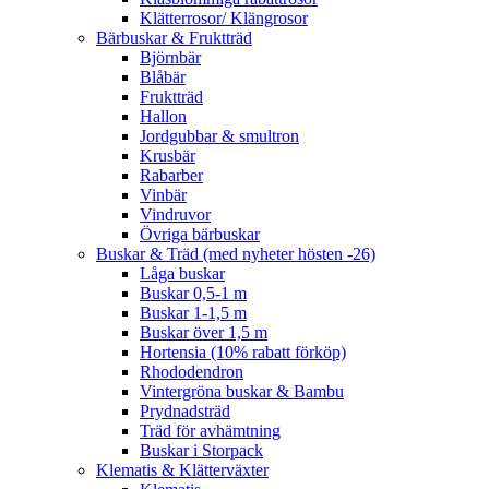
Klätterrosor/ Klängrosor
Bärbuskar & Fruktträd
Björnbär
Blåbär
Fruktträd
Hallon
Jordgubbar & smultron
Krusbär
Rabarber
Vinbär
Vindruvor
Övriga bärbuskar
Buskar & Träd (med nyheter hösten -26)
Låga buskar
Buskar 0,5-1 m
Buskar 1-1,5 m
Buskar över 1,5 m
Hortensia (10% rabatt förköp)
Rhododendron
Vintergröna buskar & Bambu
Prydnadsträd
Träd för avhämtning
Buskar i Storpack
Klematis & Klätterväxter