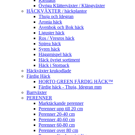
Klematis
Övriga Klätterväxter / Klängväxter
HÄCKVÄXTER / häckplantor
Thuja och Idegran
Aronia häck
Avenbok och Bok häck
Liguster häck
Ros / Vresros häck
Spirea häck
Syren häck
Häggmispel häck
Häck övrigt sortiment
Häck i Storpack
Häckväxter krukodlade
Färdig Häck
HORTO GREEN FÄRDIG HÄCK™
Färdig häck - Thuja, Idegran mm
Barrväxter
PERENNER
Marktäckande perenner
Perenner upp till 20 cm
Perenner 20-40 cm
Perenner 40-60 cm
Perenner 60-80 cm
Perenner over 80 cm