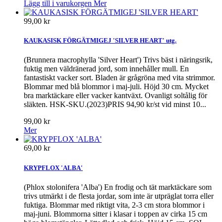
Lägg till i varukorgen
Mer
99,00 kr
KAUKASISK FÖRGÄTMIGEJ 'SILVER HEART' utg.
(Brunnera macrophylla 'Silver Heart') Trivs bäst i näringsrik,
fuktig men väldränerad jord, som innehåller mull. En
fantastiskt vacker sort. Bladen är grågröna med vita strimmor.
Blommar med blå blommor i maj-juli. Höjd 30 cm. Mycket
bra marktäckare eller vacker kantväxt. Ovanligt soltålig för
släkten. HSK-SKU.(2023)PRIS 94,90 kr/st vid minst 10...
99,00 kr
Mer
69,00 kr
KRYPFLOX 'ALBA'
(Phlox stolonifera 'Alba') En frodig och tät marktäckare som
trivs utmärkt i de flesta jordar, som inte är utpräglat torra eller
fuktiga. Blommar med riktigt vita, 2-3 cm stora blommor i
maj-juni. Blommorna sitter i klasar i toppen av cirka 15 cm