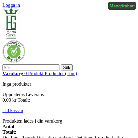
Logga in
Mängdrabatt
Mängdrabatt
Mängdrabatt
Mängdrabatt
Mängdrabatt
Mängdrabatt
Mängdrabatt
Mängdrabatt
Mängdrabatt
Sök
Varukorg
0
Produkt
Produkter
(Tom)
Inga produkter
Uppdateras
Leverans
0,00 kr
Totalt:
Till kassan
Produkten lades i din varukorg
Antal
Totalt:
Det finns
0
produkter i din varukorg.
Det finns 1 produkt i din