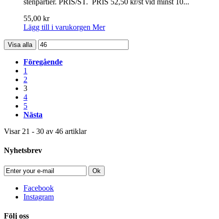
stenpartier. PRIS/ST. PRIS 52,50 kr/st vid minst 10...
55,00 kr
Lägg till i varukorgen
Mer
Visa alla
Föregående
1
2
3
4
5
Nästa
Visar 21 - 30 av 46 artiklar
Nyhetsbrev
Ok
Facebook
Instagram
Följ oss