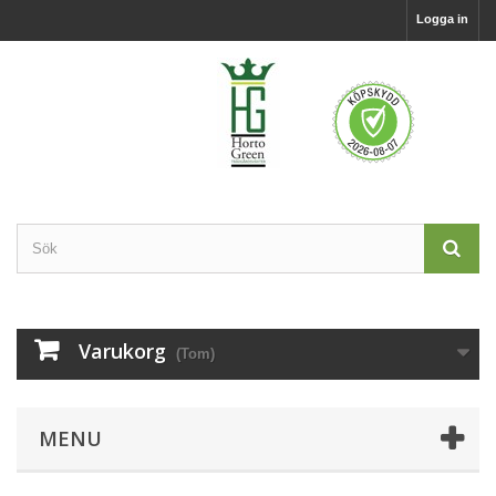
Logga in
Varukorg
(Tom)
MENU