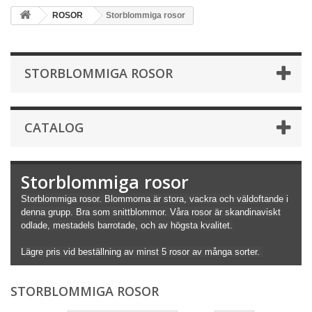
ROSOR
Storblommiga rosor
STORBLOMMIGA ROSOR
CATALOG
Storblommiga rosor
Storblommiga rosor. Blommorna är stora, vackra och väldoftande i
denna grupp. Bra som snittblommor. Våra rosor är skandinaviskt
odlade, mestadels barrotade, och av högsta kvalitet.
Lägre pris vid beställning av minst 5 rosor av många sorter.
STORBLOMMIGA ROSOR