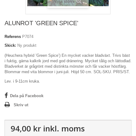
Visa större
ALUNROT 'GREEN SPICE'
Referens
P7074
Skick:
Ny produkt
(Heuchera hybrid ’Green Spice’) En mycket vacker bladväxt. Trivs bäst
i fuktig, gärna kalkrik jord med god dränering. Mycket tålig och lättodlad.
Bladverket är grågrönt med distinkta mönster och får vacker höstfärg.
Blommar med vita blommor i juni-juli. Höjd 50 cm. SOL-SKU. PRIS/ST.
Lev. i 9-11cm kruka.
Dela på Facebook
Skriv ut
94,00 kr
inkl. moms