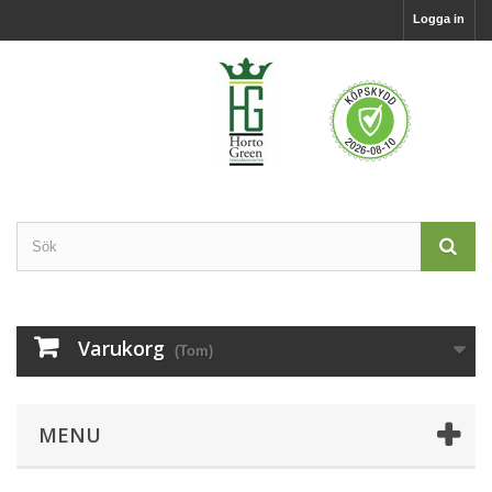
Logga in
Varukorg
(Tom)
MENU