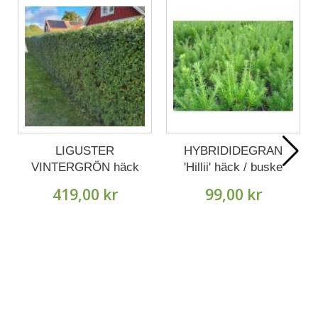
LIGUSTER
HYBRIDIDEGRAN
VINTERGRÖN häck
'Hillii' häck / buske
50-80 cm 10-pack
krukodlad (Lev. fr.
419,00 kr
99,00 kr
(Lev. fr. Oktober).
Augusti).