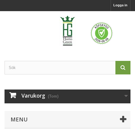
Logga in
Varukorg
(Tom)
MENU