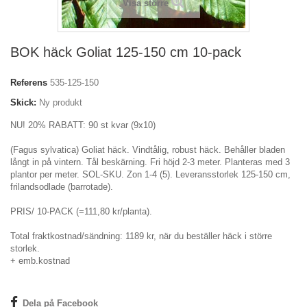
Visa större
BOK häck Goliat 125-150 cm 10-pack
Referens
535-125-150
Skick:
Ny produkt
NU! 20% RABATT: 90 st kvar (9x10)
(Fagus sylvatica) Goliat häck. Vindtålig, robust häck. Behåller bladen
långt in på vintern. Tål beskärning. Fri höjd 2-3 meter. Planteras med 3
plantor per meter. SOL-SKU. Zon 1-4 (5). Leveransstorlek 125-150 cm,
frilandsodlade (barrotade).
PRIS/ 10-PACK (=111,80 kr/planta).
Total fraktkostnad/sändning: 1189 kr, när du beställer häck i större
storlek.
+ emb.kostnad
Dela på Facebook