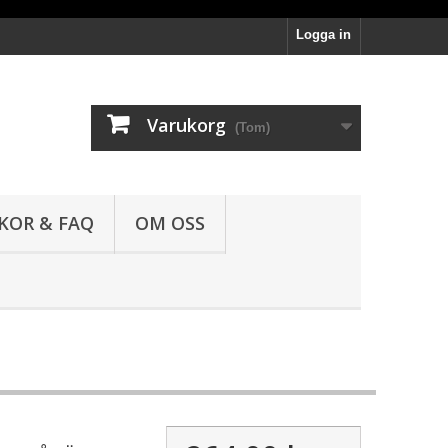
Logga in
Varukorg
(Tom)
LKOR & FAQ
OM OSS