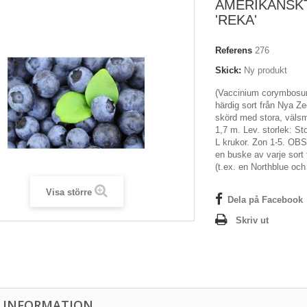
AMERIKANSK
'REKA'
Referens
276
Skick:
Ny produkt
(Vaccinium corymbosu
härdig sort från Nya Ze
skörd med stora, välsm
1,7 m. Lev. storlek: Sto
L krukor. Zon 1-5. OB
en buske av varje sort 
(t.ex. en Northblue oc
Visa större
Dela på Facebook
Skriv ut
 INFORMATION