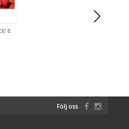
E' E
Följ oss