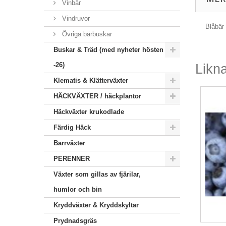
Vinbär
Vindruvor
Blåbär 
Övriga bärbuskar
Buskar & Träd (med nyheter hösten
-26)
Likn
Klematis & Klätterväxter
HÄCKVÄXTER / häckplantor
Häckväxter krukodlade
Färdig Häck
Barrväxter
PERENNER
Växter som gillas av fjärilar,
humlor och bin
Kryddväxter & Kryddskyltar
Prydnadsgräs