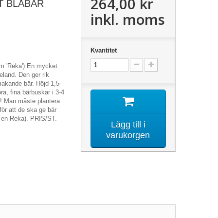
264,00 kr
T BLÅBÄR
inkl. moms
Kvantitet
m 'Reka') En mycket
eland. Den ger rik
akande bär. Höjd 1,5-
ra, fina bärbuskar i 3-4
S! Man måste plantera
för att de ska ge bär
h en Reka). PRIS/ST.
Lägg till i
varukorgen