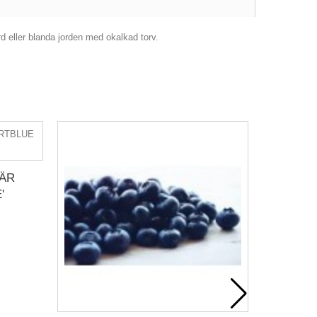
d eller blanda jorden med okalkad torv.
B
ÄR
'