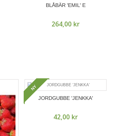
BLÅBÄR 'EMIL' E
264,00 kr
NY
JORDGUBBE 'JENKKA'
VINDR
42,00 kr