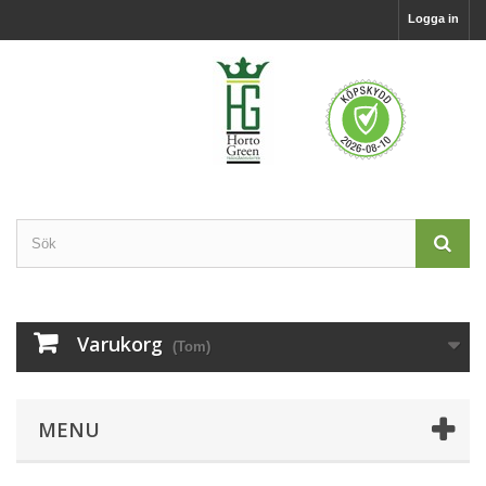
Logga in
Varukorg
(Tom)
MENU