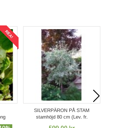
REA!
VID
A
282,6
SILVERPÄRON PÅ STAM
ong
stamhöjd 80 cm (Lev. fr.
Augusti).