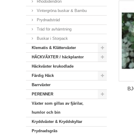
Rhododendron
Vintergröna buskar & Bambu
Prydnadsträd
Träd för avhämtning
Buskar i Storpack
Klematis & Klätterväxter
HÄCKVÄXTER / häckplantor
Häckväxter krukodlade
Färdig Häck
Barrväxter
BJ
PERENNER
Växter som gillas av fjärilar,
humlor och bin
Kryddväxter & Kryddskyltar
Prydnadsgräs