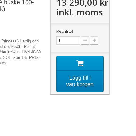
13 290,00 kr
 buske 100-
k)
inkl. moms
Kvantitet
e Princess') Härdig och
dat växtsätt. Rikligt
ån juni-juli. Höjd 40-60
ka. SOL. Zon 1-6. PRIS/
st).
Lägg till i
varukorgen