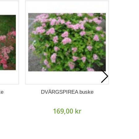
FJÄRI
ke
DVÄRGSPIREA buske
169,00 kr