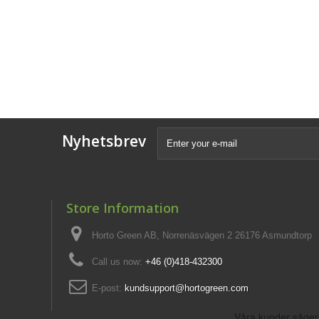
Nyhetsbrev
Store Information
Horto Green AB, Norrenäsvägen 2 26176 Asmundtorp
Call us now:
+46 (0)418-432300
E-post:
kundsupport@hortogreen.com