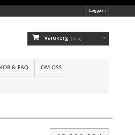
Logga in
Varukorg
(Tom)
LKOR & FAQ
OM OSS