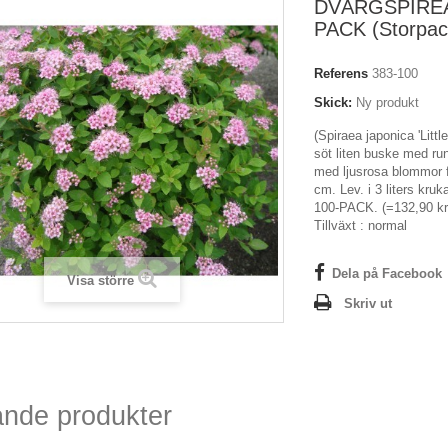
DVÄRGSPIREA
PACK (Storpac
Referens
383-100
Skick:
Ny produkt
(Spiraea japonica 'Littl
söt liten buske med run
med ljusrosa blommor fr
cm. Lev. i 3 liters kru
100-PACK. (=132,90 kr/
Tillväxt : normal
Dela på Facebook
Visa större
Skriv ut
ande produkter