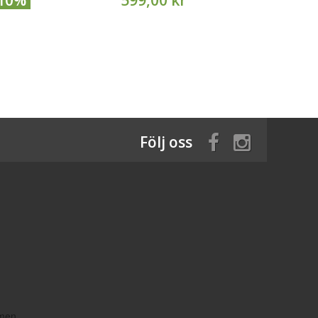
-10%
599,00 kr
Följ oss