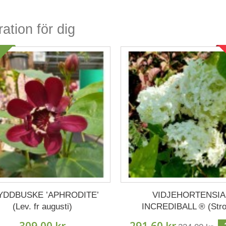
ration för dig
YDDBUSKE ’APHRODITE’
VIDJEHORTENSIA
(Lev. fr augusti)
INCREDIBALL ® (Str
Annabelle)