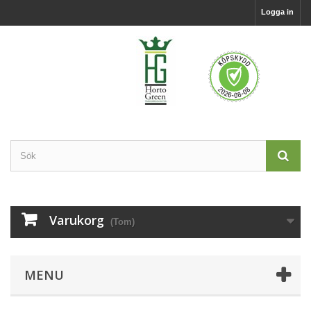
Logga in
Varukorg
(Tom)
MENU