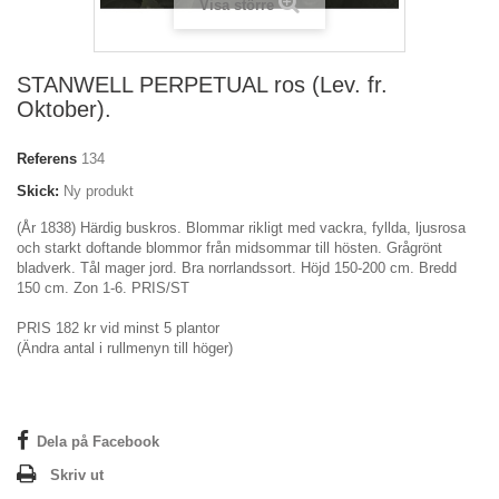
Visa större
STANWELL PERPETUAL ros (Lev. fr.
Oktober).
Referens
134
Skick:
Ny produkt
(År 1838) Härdig buskros. Blommar rikligt med vackra, fyllda, ljusrosa
och starkt doftande blommor från midsommar till hösten. Grågrönt
bladverk. Tål mager jord. Bra norrlandssort. Höjd 150-200 cm. Bredd
150 cm. Zon 1-6. PRIS/ST
PRIS 182 kr vid minst 5 plantor
(Ändra antal i rullmenyn till höger)
Dela på Facebook
Skriv ut