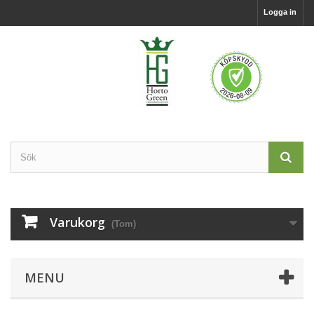
Logga in
Varukorg
(Tom)
MENU