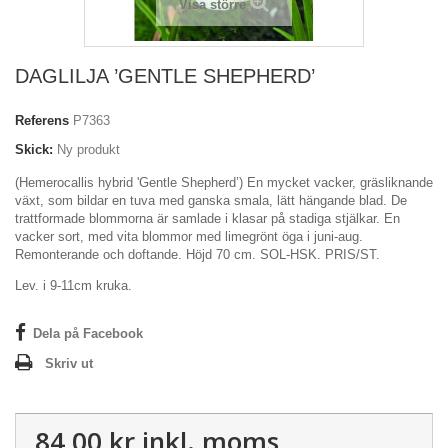
Visa större
DAGLILJA ’GENTLE SHEPHERD’
Referens
P7363
Skick:
Ny produkt
(Hemerocallis hybrid 'Gentle Shepherd’) En mycket vacker, gräsliknande
växt, som bildar en tuva med ganska smala, lätt hängande blad. De
trattformade blommorna är samlade i klasar på stadiga stjälkar. En
vacker sort, med vita blommor med limegrönt öga i juni-aug.
Remonterande och doftande. Höjd 70 cm. SOL-HSK. PRIS/ST.
Lev. i 9-11cm kruka.
Dela på Facebook
Skriv ut
84,00 kr
inkl. moms