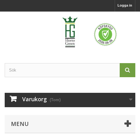
Logga in
Varukorg
(Tom)
MENU