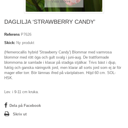
Visa större
DAGLILJA ‘STRAWBERRY CANDY’
Referens
P7626
Skick:
Ny produkt
(Hemerocallis hybrid 'Strawberry Candy')
Blommar med varmrosa
blommor med rött öga och gult svalg i juni-aug. De trattformade
blommorna är samlade i klasar på stadiga stjälkar.
Trivs bäst i djup,
fuktig och ganska näringsrik jord, men klarar all sorts jord som ej är för
mager eller torr. Bör lämnas ifred på växtplatsen.
Höjd 60 cm.
SOL-
HSK
.
Lev. i 9-11 cm kruka.
Dela på Facebook
Skriv ut