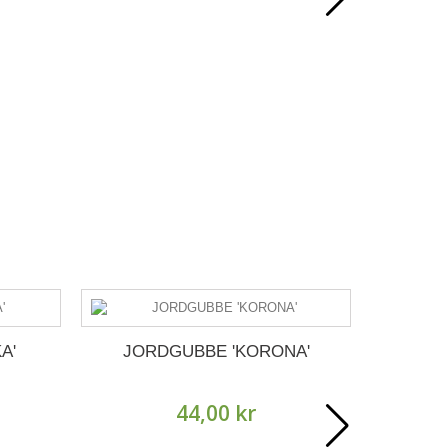
A'
JORDGUBBE 'KORONA'
VINB
44,00 kr