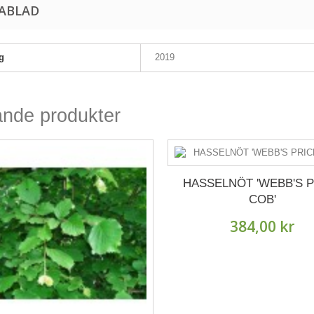
ABLAD
g
2019
ande produkter
HASSELNÖT 'WEBB'S 
COB'
384,00 kr