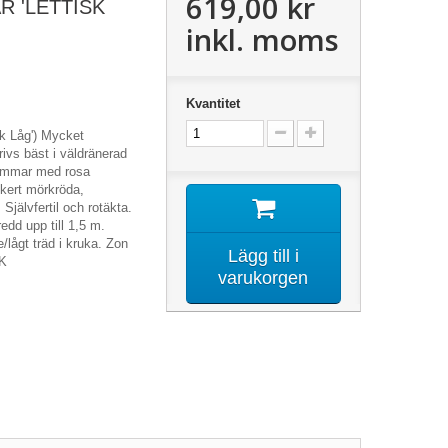
619,00 kr
 'LETTISK
inkl. moms
Kvantitet
sk Låg') Mycket
rivs bäst i väldränerad
lommar med rosa
kert mörkröda,
 Självfertil och rotäkta.
redd upp till 1,5 m.
/lågt träd i kruka. Zon
Lägg till i
CK
varukorgen