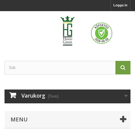
Logga in
Varukorg
(Tom)
MENU