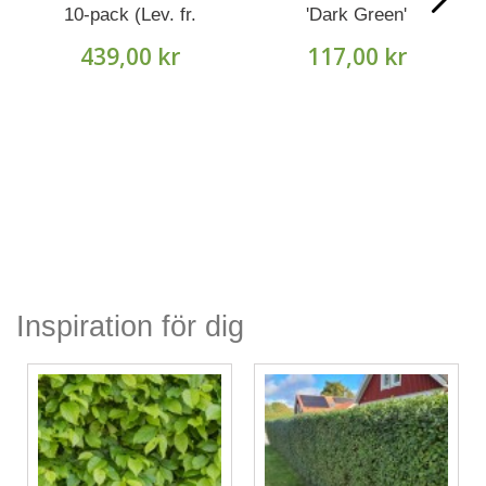
10-pack (Lev. fr.
'Dark Green'
Oktober).
häck/buske (Lev. fr
439,00 kr
117,00 kr
augusti)
Inspiration för dig