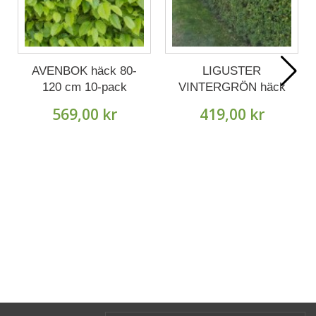
AVENBOK häck 80-
LIGUSTER
120 cm 10-pack
VINTERGRÖN häck
(Lev. fr. Oktober).
50-80 cm 10-pack
569,00 kr
419,00 kr
(Lev. fr. Oktober).