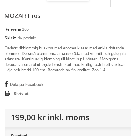
MOZART ros
Referens
166
Skick:
Ny produkt
Oerhört rikblommig buskros med enorma klasar med enkla doftande
blommor. De små blommorna är ceriseröda med vit mitt och guldgula
ståndare. Kontinuerlig blomning till långt in på hösten. Mörkgröna,
dekorativa små blad. Sjukdomsfri sort med kraftigt och brett växtsätt.
Höjd och bredd 150 cm.
Barrotade av fin kvalitet!
Zon 1-4.
Dela på Facebook
Skriv ut
199,00 kr
inkl. moms
Kvantitet