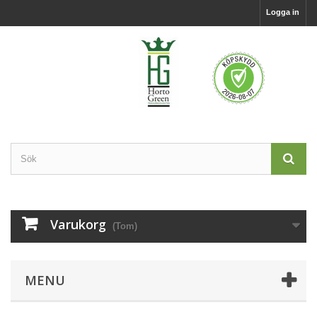
Logga in
Varukorg
(Tom)
MENU