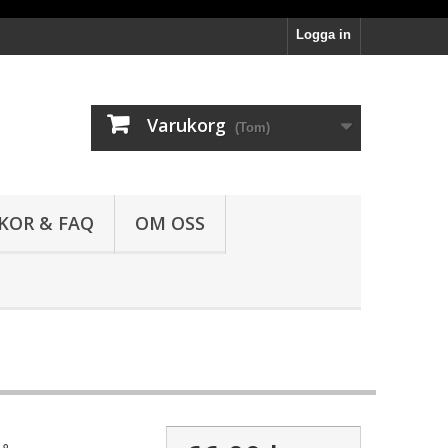
Logga in
Varukorg
(Tom)
LKOR & FAQ
OM OSS