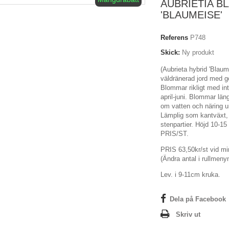
AUBRIETIA B
'BLAUMEISE'
Referens
P748
Skick:
Ny produkt
(Aubrieta hybrid 'Blaume
väldränerad jord med g
Blommar rikligt med int
april-juni. Blommar län
om vatten och näring 
Lämplig som kantväxt, 
stenpartier. Höjd 10-
PRIS/ST.
PRIS 63,50kr/st vid min
(Ändra antal i rullmenyn
Lev. i 9-11cm kruka.
Dela på Facebook
Skriv ut