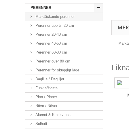
PERENNER
Marktäckande perenner
Perenner upp till 20 cm
MER
Perenner 20-40 cm
Perenner 40-60 cm
Marktä
Perenner 60-80 cm
Perenner over 80 cm
Likn
Perenner för skuggigt läge
Daglilja / Dagliljor
Funkia/Hosta
Pion / Pioner
Näva / Nävor
Alunrot & Klockvippa
Solhatt