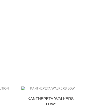
K
KANTNEPETA 'WALKERS
LA
LOW'