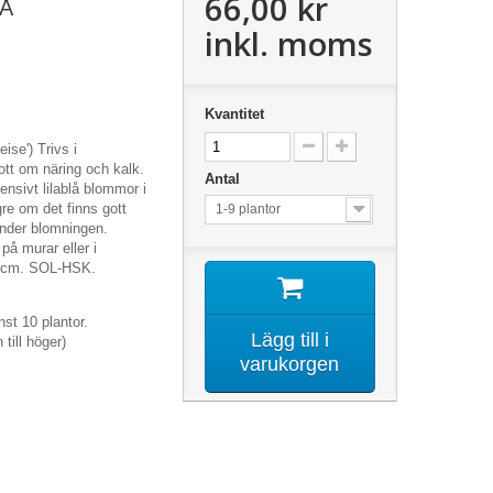
66,00 kr
LÅ
inkl. moms
Kvantitet
ise') Trivs i
ott om näring och kalk.
Antal
ensivt lilablå blommor i
gre om det finns gott
1-9 plantor
under blomningen.
på murar eller i
15 cm. SOL-HSK.
st 10 plantor.
Lägg till i
 till höger)
varukorgen