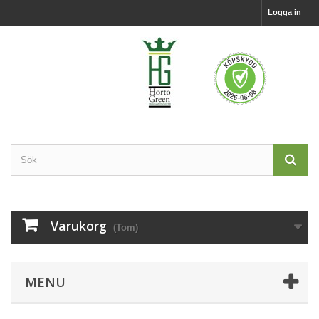
Logga in
Varukorg
(Tom)
MENU