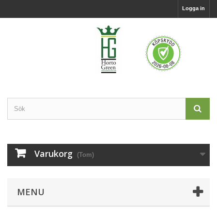
Logga in
Varukorg
(Tom)
MENU