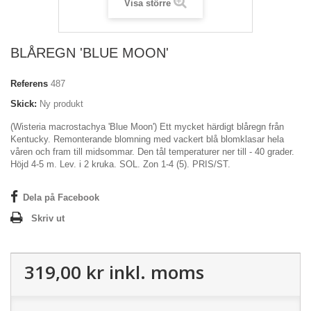
Visa större
BLÅREGN 'BLUE MOON'
Referens
487
Skick:
Ny produkt
(Wisteria macrostachya 'Blue Moon') Ett mycket härdigt blåregn från
Kentucky. Remonterande blomning med vackert blå blomklasar hela
våren och fram till midsommar. Den tål temperaturer ner till - 40 grader.
Höjd 4-5 m. Lev. i 2 kruka. SOL. Zon 1-4 (5). PRIS/ST.
Dela på Facebook
Skriv ut
319,00 kr
inkl. moms