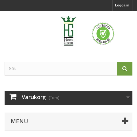
Logga in
Varukorg
(Tom)
MENU