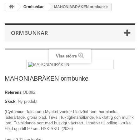
Ormbunkar
MAHONIABRÄKEN ormbunke
ORMBUNKAR
Visa större
MAHONIABRÄKEN ormbunke
Referens
OB892
Skick:
Ny produkt
(Cyrtomium falcatum) Mycket vacker bladväxt som har blanka,
läderartade, gröna blad. Trivs i fuktighetshållande, kalkfattig och mullrik
jord. Tuvbildande sort med buskigt växtsätt. Utmärkt till odling i kruka.
Höjd upp till 50 cm. HSK-SKU. (2025)
Lev. i 9-11 cm kruka.