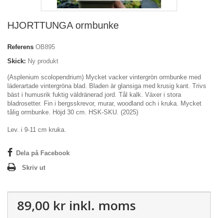
HJORTTUNGA ormbunke
Referens
OB895
Skick:
Ny produkt
(Asplenium scolopendrium) Mycket vacker vintergrön ormbunke med
läderartade vintergröna blad. Bladen är glansiga med krusig kant. Trivs
bäst i humusrik fuktig väldränerad jord. Tål kalk. Växer i stora
bladrosetter. Fin i bergsskrevor, murar, woodland och i kruka. Mycket
tålig ormbunke. Höjd 30 cm. HSK-SKU. (2025)
Lev. i 9-11 cm kruka.
Dela på Facebook
Skriv ut
89,00 kr
inkl. moms