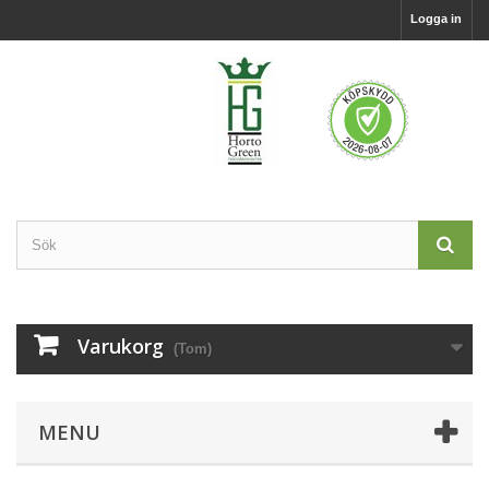
Logga in
Varukorg
(Tom)
MENU