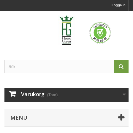
Logga in
Varukorg
(Tom)
MENU