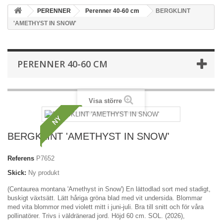
PERENNER
Perenner 40-60 cm
BERGKLINT
'AMETHYST IN SNOW'
PERENNER 40-60 CM
Visa större
NY
BERGKLINT 'AMETHYST IN SNOW'
Referens
P7652
Skick:
Ny produkt
(Centaurea montana 'Amethyst in Snow') En lättodlad sort med stadigt,
buskigt växtsätt. Lätt håriga gröna blad med vit undersida. Blommar
med vita blommor med violett mitt i juni-juli. Bra till snitt och för våra
pollinatörer. Trivs i väldränerad jord. Höjd 60 cm. SOL. (2026),