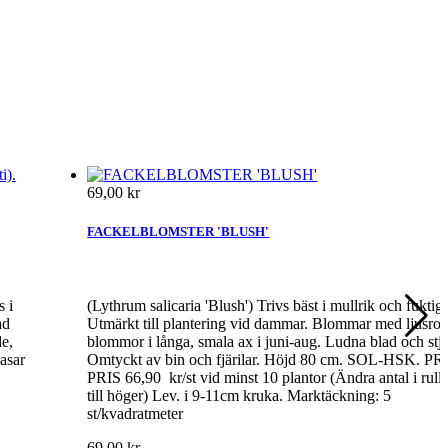
69,00 kr
FACKELBLOMSTER 'BLUSH'
 i
(Lythrum salicaria 'Blush') Trivs bäst i mullrik och fuktig 
ad
Utmärkt till plantering vid dammar. Blommar med ljusros
e,
blommor i långa, smala ax i juni-aug. Ludna blad och stjä
asar
Omtyckt av bin och fjärilar. Höjd 80 cm. SOL-HSK. PR
PRIS 66,90 kr/st vid minst 10 plantor (Ändra antal i rul
till höger) Lev. i 9-11cm kruka. Marktäckning: 5
st/kvadratmeter
69,00 kr