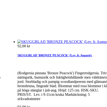
92,00 kr
SKUGGBLAD 'BRONZE PEACOCK' (Lev. fr. Augusti).
(Rodgersia pinnata 'Bronze Peacock') Fingerrodgersia. Trivs
n
näringsrik, humusrik och fuktighetshållande men väldräner
jord. Storbladig och pampig woodlandperenn med glänsand
bronsbruna, fingrade blad. Blommar med rosa blommor i kl
på höga stänglar i juli-aug. Höjd: 125 cm. HSK-SKU.
PRIS/ST. Lev. i 9-11cm kruka Marktäckning: 5
st/kvadratmeter
92,00 kr