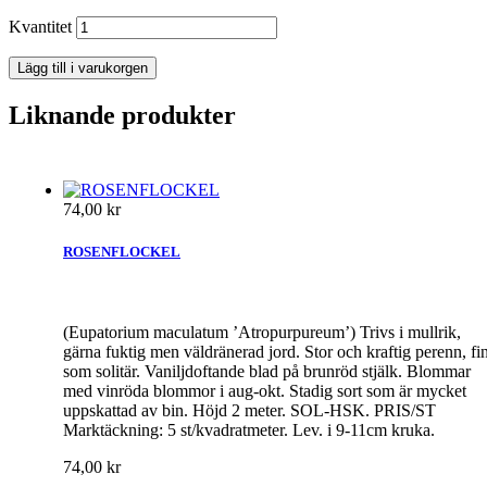
Kvantitet
Lägg till i varukorgen
Liknande produkter
74,00 kr
ROSENFLOCKEL
(Eupatorium maculatum ’Atropurpureum’) Trivs i mullrik,
gärna fuktig men väldränerad jord. Stor och kraftig perenn, fi
som solitär. Vaniljdoftande blad på brunröd stjälk. Blommar
med vinröda blommor i aug-okt. Stadig sort som är mycket
uppskattad av bin. Höjd 2 meter. SOL-HSK. PRIS/ST
Marktäckning: 5 st/kvadratmeter. Lev. i 9-11cm kruka.
74,00 kr