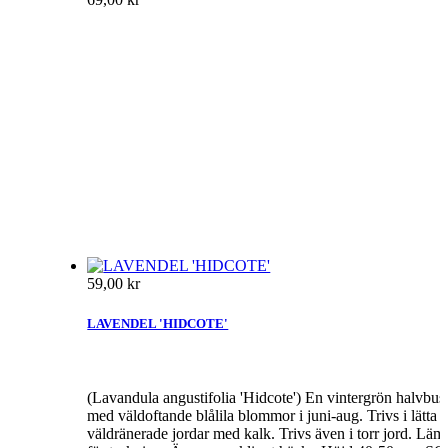
59,00 kr
LAVENDEL 'HIDCOTE'
(Lavandula angustifolia 'Hidcote') En vintergrön halvbus
med väldoftande blålila blommor i juni-aug. Trivs i lätta 
väldränerade jordar med kalk. Trivs även i torr jord. Läm