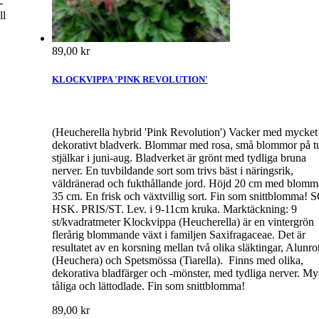
-
ll
89,00 kr
KLOCKVIPPA 'PINK REVOLUTION'
(Heucherella hybrid 'Pink Revolution') Vacker med mycket
dekorativt bladverk. Blommar med rosa, små blommor på t
stjälkar i juni-aug. Bladverket är grönt med tydliga bruna
nerver. En tuvbildande sort som trivs bäst i näringsrik,
väldränerad och fukthållande jord. Höjd 20 cm med blomm
35 cm. En frisk och växtvillig sort. Fin som snittblomma! 
HSK. PRIS/ST. Lev. i 9-11cm kruka. Marktäckning: 9
st/kvadratmeter Klockvippa (Heucherella) är en vintergrön
flerårig blommande växt i familjen Saxifragaceae. Det är
resultatet av en korsning mellan två olika släktingar, Alunro
(Heuchera) och Spetsmössa (Tiarella). Finns med olika,
dekorativa bladfärger och -mönster, med tydliga nerver. My
tåliga och lättodlade. Fin som snittblomma!
89,00 kr