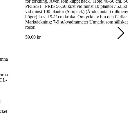
för torkning. Även som klippt häck. Höjd 40-50 cm. SO
PRIS/ST. PRIS 56,50 kr/st vid minst 10 plantor / 52,50 k
vid minst 100 plantor (Storpack) (Ändra antal i rullmenyn 
höger) Lev. i 9-11cm kruka. Omtyckt av bin och fjärilar.
Marktäckning: 7-9 st/kvadratmeter Utmärkt som sällskap t
rosor.
59,00 kr
unna
orna
SOL-
t
cket