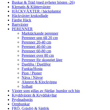
Buskar & Träd (med nyheter hösten -26)
Klematis & Klätterväxter
HÄCKVÄXTER / häckplantor
Häckväxter krukodlade
Färdig Häck
Barrväxter
PERENNER
Marktäckande perenner
Perenner upp till 20 cm
Perenner 20-40 cm
Perenner 40-60 cm
Perenner 60-80 cm
Perenner over 80 cm
Perenner för skuggigt läge
Daglilja / Dagliljor
Funkia/Hosta
Pion / Pioner
Näva / Nävor
Alunrot & Klockvippa
Solhatt
Växter som gillas av fjärilar, humlor och bin
Kryddväxter & Kryddskyltar
Prydnadsgräs
Ormbunkar
FRÖ, Gräsfrö & Sättlök