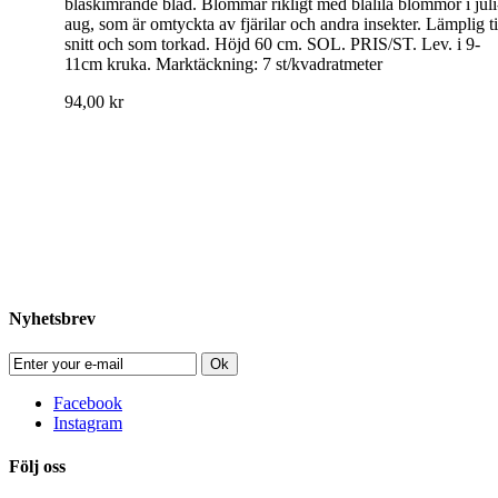
blåskimrande blad. Blommar rikligt med blålila blommor i juli
aug, som är omtyckta av fjärilar och andra insekter. Lämplig ti
snitt och som torkad. Höjd 60 cm. SOL. PRIS/ST. Lev. i 9-
11cm kruka. Marktäckning: 7 st/kvadratmeter
94,00 kr
Nyhetsbrev
Ok
Facebook
Instagram
Följ oss