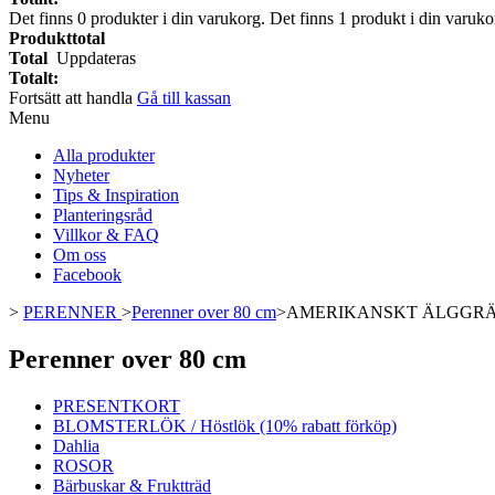
Det finns
0
produkter i din varukorg.
Det finns 1 produkt i din varuko
Produkttotal
Total
Uppdateras
Totalt:
Fortsätt att handla
Gå till kassan
Menu
Alla produkter
Nyheter
Tips & Inspiration
Planteringsråd
Villkor & FAQ
Om oss
Facebook
>
PERENNER
>
Perenner over 80 cm
>
AMERIKANSKT ÄLGGR
Perenner over 80 cm
PRESENTKORT
BLOMSTERLÖK / Höstlök (10% rabatt förköp)
Dahlia
ROSOR
Bärbuskar & Fruktträd