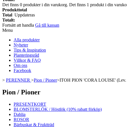
Det finns
0
produkter i din varukorg.
Det finns 1 produkt i din varuko
Produkttotal
Total
Uppdateras
Totalt:
Fortsätt att handla
Gå till kassan
Menu
Alla produkter
Nyheter
Tips & Inspiration
Planteringsråd
Villkor & FAQ
Om oss
Facebook
>
PERENNER
>
Pion / Pioner
>
ITOH PION 'CORA LOUISE' (Lev. fr
Pion / Pioner
PRESENTKORT
BLOMSTERLÖK / Höstlök (10% rabatt förköp)
Dahlia
ROSOR
Bärbuskar & Fruktträd