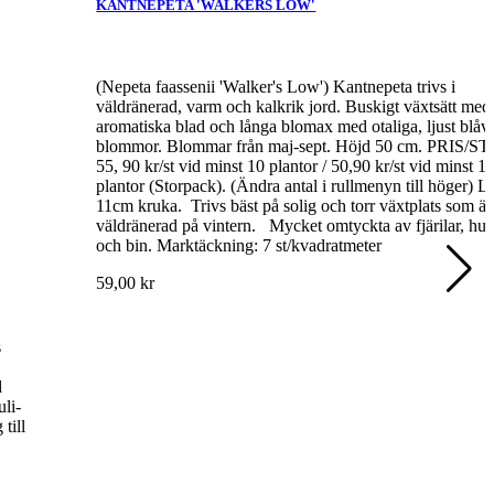
KANTNEPETA 'WALKERS LOW'
(Nepeta faassenii 'Walker's Low') Kantnepeta trivs i
väldränerad, varm och kalkrik jord. Buskigt växtsätt med
aromatiska blad och långa blomax med otaliga, ljust blåvi
blommor. Blommar från maj-sept. Höjd 50 cm. PRIS/ST
55, 90 kr/st vid minst 10 plantor / 50,90 kr/st vid minst 1
plantor (Storpack). (Ändra antal i rullmenyn till höger) Le
11cm kruka. Trivs bäst på solig och torr växtplats som är
väldränerad på vintern. Mycket omtyckta av fjärilar, hu
och bin. Marktäckning: 7 st/kvadratmeter
59,00 kr
s
d
li-
till