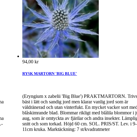
94,00 kr
RYSK MARTORN 'BIG BLUE'
(Eryngium x zabelii 'Big Blue') PRAKTMARTORN. Triv
na
bäst i lätt och sandig jord men klarar vanlig jord som är
väldränerad och utan vinterfukt. En mycket vacker sort me
blåskimrande blad. Blommar rikligt med blålila blommor i ju
na
aug, som är omtyckta av fjärilar och andra insekter. Lämplig 
L-
snitt och som torkad. Höjd 60 cm. SOL. PRIS/ST. Lev. i 9-
11cm kruka. Marktäckning: 7 st/kvadratmeter