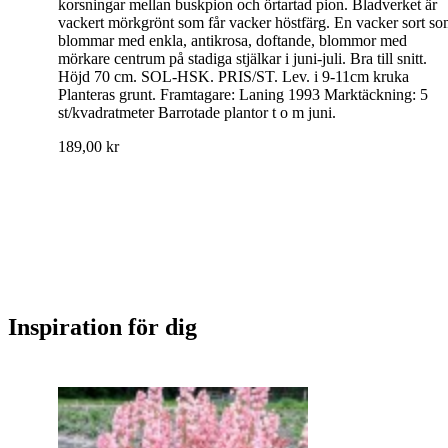
korsningar mellan buskpion och örtartad pion. Bladverket är
vackert mörkgrönt som får vacker höstfärg. En vacker sort s
blommar med enkla, antikrosa, doftande, blommor med
mörkare centrum på stadiga stjälkar i juni-juli. Bra till snitt.
Höjd 70 cm. SOL-HSK. PRIS/ST. Lev. i 9-11cm kruka
Planteras grunt. Framtagare: Laning 1993 Marktäckning: 5
st/kvadratmeter Barrotade plantor t o m juni.
189,00 kr
Inspiration för dig