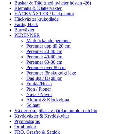
Buskar & Träd (med nyheter hösten -26)
Klematis & Klätterväxter
HÄCKVÄXTER / häckplantor
Häckväxter krukodlade
Färdig Häck
Barrväxter
PERENNER
Marktäckande perenner
Perenner upp till 20 cm
Perenner 20-40 cm
Perenner 40-60 cm
Perenner 60-80 cm
Perenner over 80 cm
Perenner för skuggigt läge
Daglilja / Dagliljor
Funkia/Hosta
Pion / Pioner
Näva / Nävor
Alunrot & Klockvippa
Solhatt
Växter som gillas av fjärilar, humlor och bin
Kryddväxter & Kryddskyltar
Prydnadsgräs
Ormbunkar
FRÖ, Gräsfrö & Sättlök