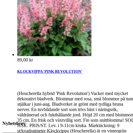
89,00 kr
KLOCKVIPPA 'PINK REVOLUTION'
(Heucherella hybrid 'Pink Revolution') Vacker med mycket
dekorativt bladverk. Blommar med rosa, små blommor på tun
stjälkar i juni-aug. Bladverket är grönt med tydliga bruna
nerver. En tuvbildande sort som trivs bäst i näringsrik,
väldränerad och fukthållande jord. Höjd 20 cm med blommor
35 cm. En frisk och växtvillig sort. Fin som snittblomma! SO
Nyhetsbrev
HSK. PRIS/ST. Lev. i 9-11cm kruka. Marktäckning: 9
st/kvadratmeter Klockvippa (Heucherella) är en vintergrön