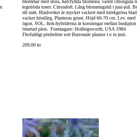
blommar med stora, halvfyllda blommor, varmt citrongula 
om
tegelröda toner. Citrusdoft. Lång blomningstid i juni-juli. B
till snitt. Bladverket är mycket vackert med mörkgröna bla
vacker höstfärg. Planteras grunt. Höjd 60-70 cm. Lev. med 
ögon. SOL. Itoh-hybriderna är korsningar mellan buskpion
örtartad pion. Framtagare: Hollingsworth, USA 1984
Flerfaldigt prisbelönt sort Barrotade plantor t o m juni.
209,00 kr