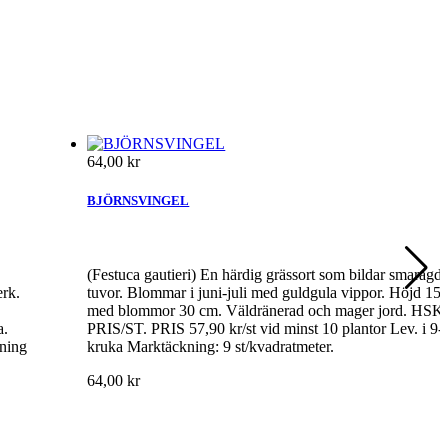
64,00 kr
BJÖRNSVINGEL
(Festuca gautieri) En härdig grässort som bildar smaragd
erk.
tuvor. Blommar i juni-juli med guldgula vippor. Höjd 15
med blommor 30 cm. Väldränerad och mager jord. HSK
a.
PRIS/ST. PRIS 57,90 kr/st vid minst 10 plantor Lev. i 9
ning
kruka Marktäckning: 9 st/kvadratmeter.
64,00 kr