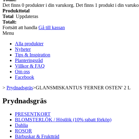
Det finns
0
produkter i din varukorg.
Det finns 1 produkt i din varuko
Produkttotal
Total
Uppdateras
Totalt:
Fortsätt att handla
Gå till kassan
Menu
Alla produkter
Nyheter
Tips & Inspiration
Planteringsråd
Villkor & FAQ
Om oss
Facebook
>
Prydnadsgräs
>
GLANSMISKANTUS 'FERNER OSTEN' 2 L
Prydnadsgräs
PRESENTKORT
BLOMSTERLÖK / Höstlök (10% rabatt förköp)
Dahlia
ROSOR
Bärbuskar & Fruktträd