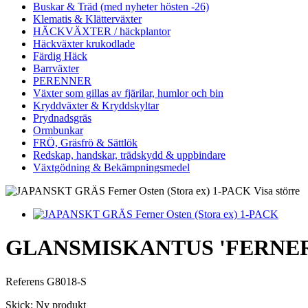
Buskar & Träd (med nyheter hösten -26)
Klematis & Klätterväxter
HÄCKVÄXTER / häckplantor
Häckväxter krukodlade
Färdig Häck
Barrväxter
PERENNER
Växter som gillas av fjärilar, humlor och bin
Kryddväxter & Kryddskyltar
Prydnadsgräs
Ormbunkar
FRÖ, Gräsfrö & Sättlök
Redskap, handskar, trädskydd & uppbindare
Växtgödning & Bekämpningsmedel
Visa större
GLANSMISKANTUS 'FERNER 
Referens
G8018-S
Skick:
Ny produkt