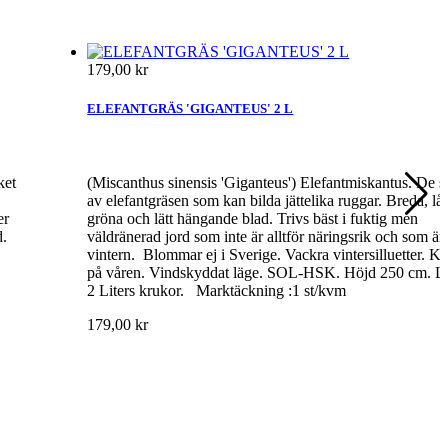
179,00 kr
ELEFANTGRÄS 'GIGANTEUS' 2 L
ket
(Miscanthus sinensis 'Giganteus') Elefantmiskantus. De st
av elefantgräsen som kan bilda jättelika ruggar. Breda, lå
er
gröna och lätt hängande blad. Trivs bäst i fuktig men
d.
väldränerad jord som inte är alltför näringsrik och som är 
vintern. Blommar ej i Sverige. Vackra vintersilluetter. Kl
på våren. Vindskyddat läge. SOL-HSK. Höjd 250 cm. Le
2 Liters krukor. Marktäckning :1 st/kvm
179,00 kr