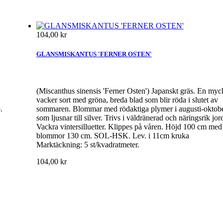
104,00 kr
GLANSMISKANTUS 'FERNER OSTEN'
(Miscanthus sinensis 'Ferner Osten') Japanskt gräs. En myc
vacker sort med gröna, breda blad som blir röda i slutet av
.
sommaren. Blommar med rödaktiga plymer i augusti-oktob
som ljusnar till silver. Trivs i väldränerad och näringsrik jor
Vackra vintersilluetter. Klippes på våren. Höjd 100 cm med
blommor 130 cm. SOL-HSK. Lev. i 11cm kruka
Marktäckning: 5 st/kvadratmeter.
104,00 kr