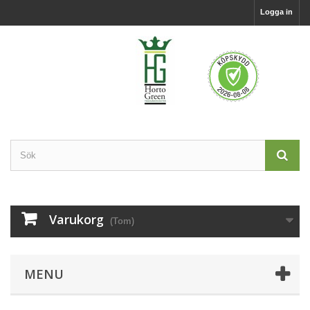
Logga in
Varukorg
(Tom)
MENU