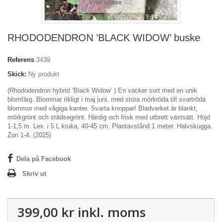
Visa större
RHODODENDRON ’BLACK WIDOW’ buske
Referens
3439
Skick:
Ny produkt
(Rhododendron hybrid ’Black Widow’ ) En vacker sort med en unik
blomfärg. Blommar rikligt i maj juni, med stora mörkröda till svartröda
blommor med vågiga kanter. Svarta knoppar! Bladverket är blankt,
mörkgrönt och städsegrönt. Härdig och frisk med utbrett växtsätt. Höjd
1-1,5 m. Lev. i 5 L kruka, 40-45 cm. Plantavstånd 1 meter. Halvskugga.
Zon 1-4. (2025)
Dela på Facebook
Skriv ut
399,00 kr
inkl. moms