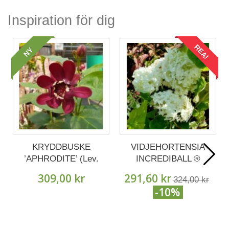
Inspiration för dig
REA!
NY
KRYDDBUSKE
VIDJEHORTENSIA
’APHRODITE’ (Lev.
INCREDIBALL ®
fr augusti)
(Strong Annabelle)
309,00 kr
291,60 kr
324,00 kr
-10%