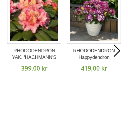
RHODODENDRON
RHODODENDRON
YAK. 'HACHMANN'S
Happydendron
BRASILIA' buske
PUSHY PURPLE ®
399,00 kr
419,00 kr