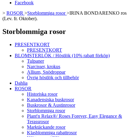
Facebook
>
ROSOR
>
Storblommiga rosor
>
IRINA BONDARENKO ros
(Lev. fr. Oktober).
Storblommiga rosor
PRESENTKORT
PRESENTKORT
BLOMSTERLÖK / Höstlök (10% rabatt förköp)
Tulpaner
Narcisser, krokus
Allium, Snödroppar
Övrig höstlök och tillbehör
Dahlia
ROSOR
Historiska rosor
Kanadensiska buskrosor
Buskrosor & Austinrosor
Storblommiga rosor
Plant'n Relax®/ Roses Forever, Easy Elegance &
Terassrosor
Marktäckande rosor
Klasblommiga rabattrosor