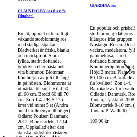
GIARDINA ros
CLAUS DALBY ros (Lev. fr.
Oktober).
En populär och prisbelö
En tät, upprätt och kraftigt
storblommig klätterros /
växande storblommig ros
klängros från gruppen
med stadiga stjälkar.
Nostalgie-Rosen. Den f
Bladverket är friskt, blankt
vackra, medelstora, fylld
och mörkgrönt. Stora
gammelrosa, starkt
fyllda, starkt doftande,
doftande blommor.
gräddvita eller nästa helt
Kontinuerlig blomning.
vita blommor. Blommar
Höjd 3 meter. Plant.avs
från början av juli till långt
80-100 cm. Barrotade a
in på hösten. Blommorna är
fin kvalitet! Zon 1-4.
utmärkta till snitt. Höjd 50
Barrotade av fin kvalitet
till 90 cm. Bredd 60 till 70
Odlade i Danmark. Ros
cm. Zon 1-4. PRIS 175
Tantau, Tyskland 2008.
kr/st vid minst 5 st (Ändra
Blomstorlek 8-10 cm. (B
antal i rullmenyn till höger)
Tantau/ P. Wallfält)
Odlare: Poulsen Danmark
199,00 kr
2012. Blomstorlek: 12-14
cm. Uppkallad efter den
danska trädgårdsmästaren