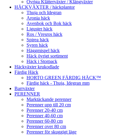
Övriga Klätterväxter / Klängväxter
HÄCKVÄXTER / häckplantor
Thuja och Idegran
Aronia häck
Avenbok och Bok häck
Liguster häck
Ros / Vresros häck
Spirea häck
Syren häck
Häggmispel häck
Häck övrigt sortiment
Häck i Storpack
Häckväxter krukodlade
Färdig Häck
HORTO GREEN FÄRDIG HÄCK™
Färdig häck - Thuja, Idegran mm
Barrväxter
PERENNER
Marktäckande perenner
Perenner upp till 20 cm
Perenner 20-40 cm
Perenner 40-60 cm
Perenner 60-80 cm
Perenner over 80 cm
Perenner för skuggigt läge