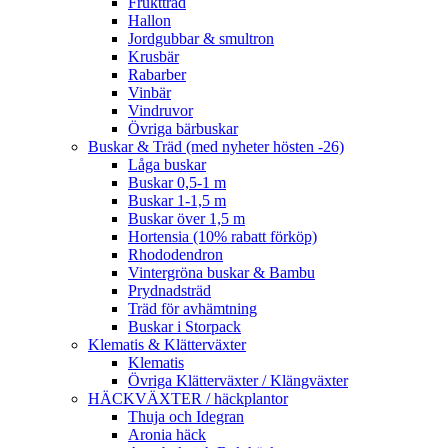
Fruktträd
Hallon
Jordgubbar & smultron
Krusbär
Rabarber
Vinbär
Vindruvor
Övriga bärbuskar
Buskar & Träd (med nyheter hösten -26)
Låga buskar
Buskar 0,5-1 m
Buskar 1-1,5 m
Buskar över 1,5 m
Hortensia (10% rabatt förköp)
Rhododendron
Vintergröna buskar & Bambu
Prydnadsträd
Träd för avhämtning
Buskar i Storpack
Klematis & Klätterväxter
Klematis
Övriga Klätterväxter / Klängväxter
HÄCKVÄXTER / häckplantor
Thuja och Idegran
Aronia häck