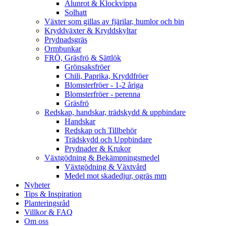
Alunrot & Klockvippa
Solhatt
Växter som gillas av fjärilar, humlor och bin
Kryddväxter & Kryddskyltar
Prydnadsgräs
Ormbunkar
FRÖ, Gräsfrö & Sättlök
Grönsaksfröer
Chili, Paprika, Kryddfröer
Blomsterfröer - 1-2 åriga
Blomsterfröer - perenna
Gräsfrö
Redskap, handskar, trädskydd & uppbindare
Handskar
Redskap och Tillbehör
Trädskydd och Uppbindare
Prydnader & Krukor
Växtgödning & Bekämpningsmedel
Växtgödning & Växtvård
Medel mot skadedjur, ogräs mm
Nyheter
Tips & Inspiration
Planteringsråd
Villkor & FAQ
Om oss