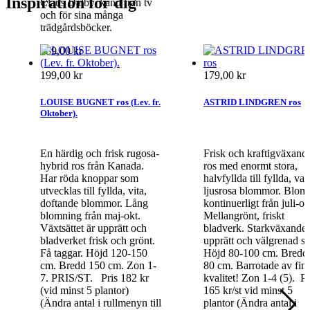
Inspiration för dig
Claus Dalby, känd från tv
och för sina många
trädgårdsböcker.
189,00 kr
199,00 kr
179,00 kr
LOUISE BUGNET ros (Lev. fr.
ASTRID LINDGREN ros
Oktober).
En härdig och frisk rugosa-
Frisk och kraftigväxand
hybrid ros från Kanada.
ros med enormt stora,
Har röda knoppar som
halvfyllda till fyllda, va
utvecklas till fyllda, vita,
ljusrosa blommor. Blom
doftande blommor. Lång
kontinuerligt från juli-ok
blomning från maj-okt.
Mellangrönt, friskt
Växtsättet är upprätt och
bladverk. Starkväxande,
bladverket frisk och grönt.
upprätt och välgrenad so
Få taggar. Höjd 120-150
Höjd 80-100 cm. Bredd
cm. Bredd 150 cm. Zon 1-
80 cm. Barrotade av fin
7. PRIS/ST. Pris 182 kr
kvalitet! Zon 1-4 (5). 
(vid minst 5 plantor)
165 kr/st vid minst 5
(Ändra antal i rullmenyn till
plantor (Ändra antal i