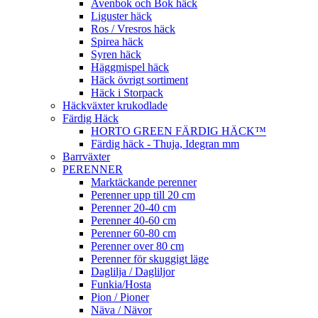
Avenbok och Bok häck
Liguster häck
Ros / Vresros häck
Spirea häck
Syren häck
Häggmispel häck
Häck övrigt sortiment
Häck i Storpack
Häckväxter krukodlade
Färdig Häck
HORTO GREEN FÄRDIG HÄCK™
Färdig häck - Thuja, Idegran mm
Barrväxter
PERENNER
Marktäckande perenner
Perenner upp till 20 cm
Perenner 20-40 cm
Perenner 40-60 cm
Perenner 60-80 cm
Perenner over 80 cm
Perenner för skuggigt läge
Daglilja / Dagliljor
Funkia/Hosta
Pion / Pioner
Näva / Nävor