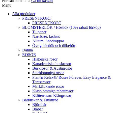
Fortsätt att handla
Gå till kassan
Menu
Alla produkter
PRESENTKORT
PRESENTKORT
BLOMSTERLÖK / Höstlök (10% rabatt förköp)
Tulpaner
Narcisser, krokus
Allium, Snödroppar
Övrig höstlök och tillbehör
Dahlia
ROSOR
Historiska rosor
Kanadensiska buskrosor
Buskrosor & Austinrosor
Storblommiga rosor
Plant'n Relax®/ Roses Forever, Easy Elegance &
Terassrosor
Marktäckande rosor
Klasblommiga rabattrosor
Klätterrosor/ Klängrosor
Bärbuskar & Fruktträd
Björnbär
Blåbär