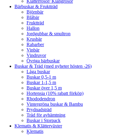
Klätterrosor/ Klängrosor
Bärbuskar & Fruktträd
Björnbär
Blåbär
Fruktträd
Hallon
Jordgubbar & smultron
Krusbär
Rabarber
Vinbär
Vindruvor
Övriga bärbuskar
Buskar & Träd (med nyheter hösten -26)
Låga buskar
Buskar 0,5-1 m
Buskar 1-1,5 m
Buskar över 1,5 m
Hortensia (10% rabatt förköp)
Rhododendron
Vintergröna buskar & Bambu
Prydnadsträd
Träd för avhämtning
Buskar i Storpack
Klematis & Klätterväxter
Klematis