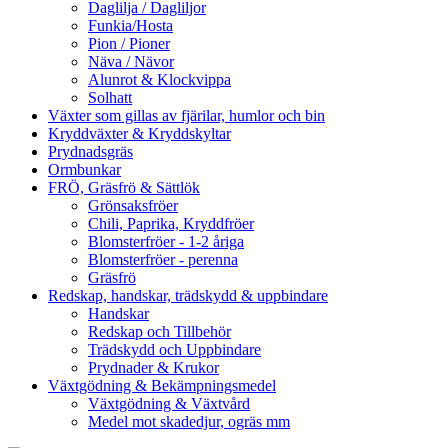
Daglilja / Dagliljor
Funkia/Hosta
Pion / Pioner
Näva / Nävor
Alunrot & Klockvippa
Solhatt
Växter som gillas av fjärilar, humlor och bin
Kryddväxter & Kryddskyltar
Prydnadsgräs
Ormbunkar
FRÖ, Gräsfrö & Sättlök
Grönsaksfröer
Chili, Paprika, Kryddfröer
Blomsterfröer - 1-2 åriga
Blomsterfröer - perenna
Gräsfrö
Redskap, handskar, trädskydd & uppbindare
Handskar
Redskap och Tillbehör
Trädskydd och Uppbindare
Prydnader & Krukor
Växtgödning & Bekämpningsmedel
Växtgödning & Växtvård
Medel mot skadedjur, ogräs mm