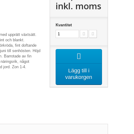
inkl. moms
Kvantitet
med upprätt växtsätt.
önt och blankt.
rkröda, fint doftande
juni till senhösten. Höjd
cm.
Barrotade av fin
, näringsrik, något
ad jord. Zon 1-4.
Lägg till i
varukorgen