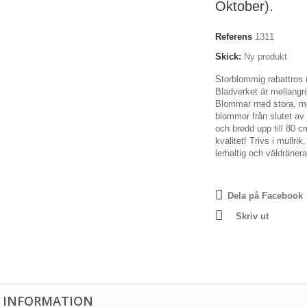
Oktober).
Referens
1311
Skick:
Ny produkt
Storblommig rabattros 
Bladverket är mellangr
Blommar med stora, mö
blommor från slutet av 
och bredd upp till 80 
kvalitet!
Trivs i mullrik
lerhaltig och väldräner
Dela på Facebook
Skriv ut
 INFORMATION