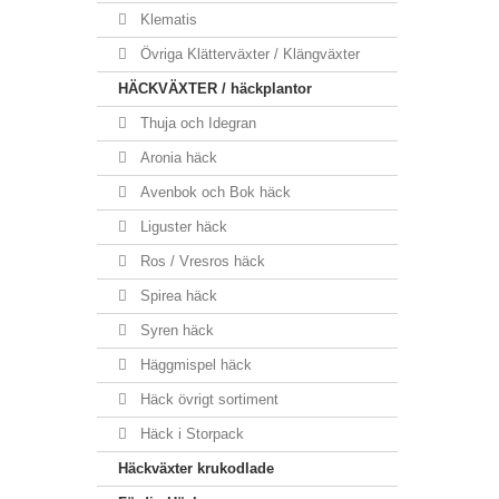
Klematis
Övriga Klätterväxter / Klängväxter
HÄCKVÄXTER / häckplantor
Thuja och Idegran
Aronia häck
Avenbok och Bok häck
Liguster häck
Ros / Vresros häck
Spirea häck
Syren häck
Häggmispel häck
Häck övrigt sortiment
Häck i Storpack
Häckväxter krukodlade