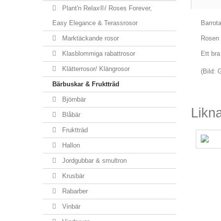
Plant'n Relax®/ Roses Forever,
Easy Elegance & Terassrosor
Barrota
Marktäckande rosor
Rosen 
Klasblommiga rabattrosor
Ett bra
Klätterrosor/ Klängrosor
(Bild:
Bärbuskar & Fruktträd
Björnbär
Likn
Blåbär
Fruktträd
Hallon
Jordgubbar & smultron
Krusbär
Rabarber
Vinbär