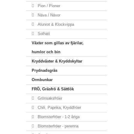
Pion / Pioner
Näva / Nävor
Alunrot & Klockvippa
Solhatt
Växter som gillas av fjärilar,
humlor och bin
Kryddväxter & Kryddskyltar
Prydnadsgräs
Ormbunkar
FRÖ, Gräsfrö & Sättlök
Grönsaksfröer
Chili, Paprika, Kryddfröer
Blomsterfröer - 1-2 åriga
Blomsterfröer - perenna