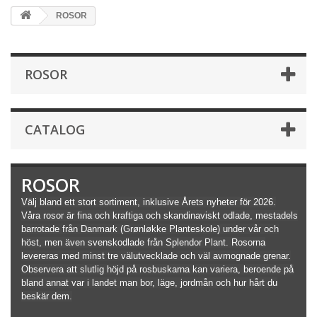
ROSOR
ROSOR
CATALOG
ROSOR
Välj bland ett stort sortiment, inklusive Årets nyheter för 2026.
Våra rosor är fina och kraftiga och skandinaviskt odlade, mestadels
barrotade från Danmark (Grønløkke Planteskole) under vår och
höst, men även svenskodlade från Splendor Plant. Rosorna
levereras med minst tre välutvecklade och väl avmognade grenar.
Observera att slutlig höjd på rosbuskarna kan variera, beroende på
bland annat var i landet man bor, läge, jordmån och hur hårt du
beskär dem.