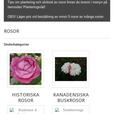
Tips om plantering och skötsel av rosor finner du överst i menyn på
hemsidan 'Planteringsråd'.
OBS! Lägre pris vid beställning av minst 5 rosor av många sorter.
ROSOR
Underkategorier
HISTORISKA
KANADENSISKA
ROSOR
BUSKROSOR