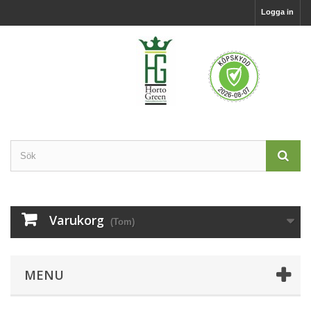
Logga in
Varukorg
(Tom)
MENU