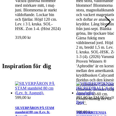
Vackra ljusrosa blommor
med stora, väldoftande
med mörkare mitt, i maj-
blommor! Blommorna ä
juni. Blommorna är starkt
stora, magnolialiknande
väldoftande. Lockar bin
och vackert magentaröd
och fjärilar. Höjd 120 cm.
och doftar av ananas oc
Lev. i 3 L kruka. SOL-
kryddor. Lång blomning
HSK. Zon 1-4. (Höst 2024)
från juni-sept. Blanka
gröna, lite tjockare blad.
319,00 kr
Gärna fuktig men
väldränerad jord. Höjd 1
2 m, bredd 1,5 m. Lev. i
L kruka. SOL-HSK. Zo
1-3 (4). (2026) Varumär
Proven Winners ®
Inspiration för dig
'Aphrodite' är en korsni
mellan den amerikanska
kryddbusken Calycanth
floridus och den kinesis
kryddbusken Calycanth
chinensis. Beskärs tidigt
våren till 40-60 cm.
599,00 kr
291,60 kr
324,00 kr
-1
Frostbeständig ner till
Rea!
-25°C.
SILVERPÄRON PÅ STAM
309,00 kr
stamhöjd 80 cm (Lev. fr.
VIDJEHORTENSIA