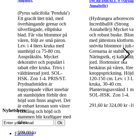
Augusti).
INCREDIBALL ® (Strong
Annabelle)
(Pyrus salicifolia 'Pendula')
Ett gracilt litet träd, med
(Hydrangea arborescen
överhängande grenar och
Incrediball® (Strong
silverfärgade, elliptiska
Annabelle)) Mycket vac
blad. Får vita blommor på
och robust buske. Blom
våren, följt av små päron.
med jättestora klotform
Lev. i 4 liters kruka med
snövita blommor i juli-s
stamhöjd ca 75-80 cm.
Grenarna är stabilt upprä
Anspråkslös. Mycket
Näringsrik, ej kalkhaltig
dekorativt och populärt i
jord. Hortensior ska
rabatt eller kruka. Trivs i
beskäras på våren, före
väldränerad jord. SOL-
knoppsprickning. Höjd
HSK. Zon 1-4. PRIS/ST.
120-150 cm. Lev. i 3 L
Prydnadsträden är
kruka, 30-40 cm.
toppympade vilket innebär
Planteringsavstånd 1 m.
att stamhöjden förblir den
SOL-HSK. Zon 1-4.
höjd som finns angivet. Det
291,60 kr
324,00 kr
-1
är enbart kronan som växer
Nyhetsbrev
i omfång och höjd och
stammen blir kraftigare med
tiden.
Ok
599,00 kr
Facebook