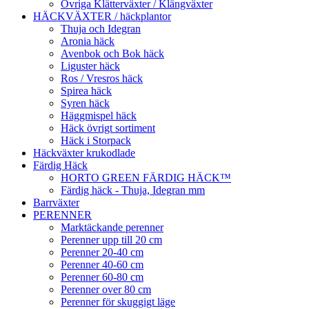
Övriga Klätterväxter / Klängväxter
HÄCKVÄXTER / häckplantor
Thuja och Idegran
Aronia häck
Avenbok och Bok häck
Liguster häck
Ros / Vresros häck
Spirea häck
Syren häck
Häggmispel häck
Häck övrigt sortiment
Häck i Storpack
Häckväxter krukodlade
Färdig Häck
HORTO GREEN FÄRDIG HÄCK™
Färdig häck - Thuja, Idegran mm
Barrväxter
PERENNER
Marktäckande perenner
Perenner upp till 20 cm
Perenner 20-40 cm
Perenner 40-60 cm
Perenner 60-80 cm
Perenner over 80 cm
Perenner för skuggigt läge