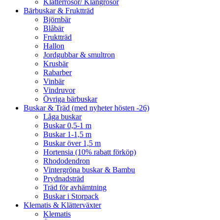
Klätterrosor/ Klängrosor
Bärbuskar & Fruktträd
Björnbär
Blåbär
Fruktträd
Hallon
Jordgubbar & smultron
Krusbär
Rabarber
Vinbär
Vindruvor
Övriga bärbuskar
Buskar & Träd (med nyheter hösten -26)
Låga buskar
Buskar 0,5-1 m
Buskar 1-1,5 m
Buskar över 1,5 m
Hortensia (10% rabatt förköp)
Rhododendron
Vintergröna buskar & Bambu
Prydnadsträd
Träd för avhämtning
Buskar i Storpack
Klematis & Klätterväxter
Klematis