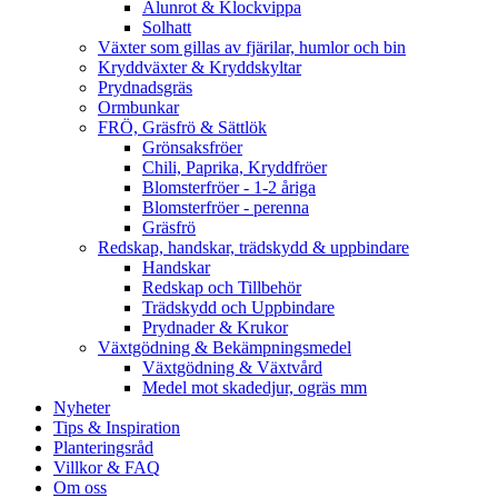
Alunrot & Klockvippa
Solhatt
Växter som gillas av fjärilar, humlor och bin
Kryddväxter & Kryddskyltar
Prydnadsgräs
Ormbunkar
FRÖ, Gräsfrö & Sättlök
Grönsaksfröer
Chili, Paprika, Kryddfröer
Blomsterfröer - 1-2 åriga
Blomsterfröer - perenna
Gräsfrö
Redskap, handskar, trädskydd & uppbindare
Handskar
Redskap och Tillbehör
Trädskydd och Uppbindare
Prydnader & Krukor
Växtgödning & Bekämpningsmedel
Växtgödning & Växtvård
Medel mot skadedjur, ogräs mm
Nyheter
Tips & Inspiration
Planteringsråd
Villkor & FAQ
Om oss