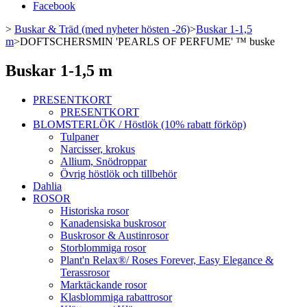
Facebook
>
Buskar & Träd (med nyheter hösten -26)
>
Buskar 1-1,5
m
>
DOFTSCHERSMIN 'PEARLS OF PERFUME' ™ buske
Buskar 1-1,5 m
PRESENTKORT
PRESENTKORT
BLOMSTERLÖK / Höstlök (10% rabatt förköp)
Tulpaner
Narcisser, krokus
Allium, Snödroppar
Övrig höstlök och tillbehör
Dahlia
ROSOR
Historiska rosor
Kanadensiska buskrosor
Buskrosor & Austinrosor
Storblommiga rosor
Plant'n Relax®/ Roses Forever, Easy Elegance &
Terassrosor
Marktäckande rosor
Klasblommiga rabattrosor