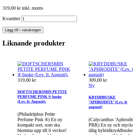
319,00 kr
inkl. moms
Kvantitet
Lägg till i varukorgen
Liknande produkter
319,00 kr
309,00 kr
Ny
DOFTSCHERSMIN PETITE
PERFUME PINK ® buske
KRYDDBUSKE
(Lev. fr. Augusti).
’APHRODITE’ (Lev. fr
augusti)
(Philadelphus Petite
Perfume Pink ®) En ny
(Calycanthus 'Aphrodite
kompakt sort, som ska
PBR) En ny och mycke
blomma upp till 6 veckor!
tålig hybridkryddbuske