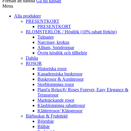
Fortsätt att handla
Gå till kassan
Menu
Alla produkter
PRESENTKORT
PRESENTKORT
BLOMSTERLÖK / Höstlök (10% rabatt förköp)
Tulpaner
Narcisser, krokus
Allium, Snödroppar
Övrig höstlök och tillbehör
Dahlia
ROSOR
Historiska rosor
Kanadensiska buskrosor
Buskrosor & Austinrosor
Storblommiga rosor
Plant'n Relax®/ Roses Forever, Easy Elegance &
Terassrosor
Marktäckande rosor
Klasblommiga rabattrosor
Klätterrosor/ Klängrosor
Bärbuskar & Fruktträd
Björnbär
Blåbär