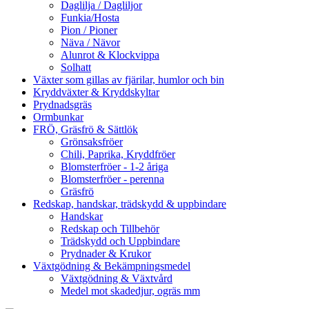
Daglilja / Dagliljor
Funkia/Hosta
Pion / Pioner
Näva / Nävor
Alunrot & Klockvippa
Solhatt
Växter som gillas av fjärilar, humlor och bin
Kryddväxter & Kryddskyltar
Prydnadsgräs
Ormbunkar
FRÖ, Gräsfrö & Sättlök
Grönsaksfröer
Chili, Paprika, Kryddfröer
Blomsterfröer - 1-2 åriga
Blomsterfröer - perenna
Gräsfrö
Redskap, handskar, trädskydd & uppbindare
Handskar
Redskap och Tillbehör
Trädskydd och Uppbindare
Prydnader & Krukor
Växtgödning & Bekämpningsmedel
Växtgödning & Växtvård
Medel mot skadedjur, ogräs mm