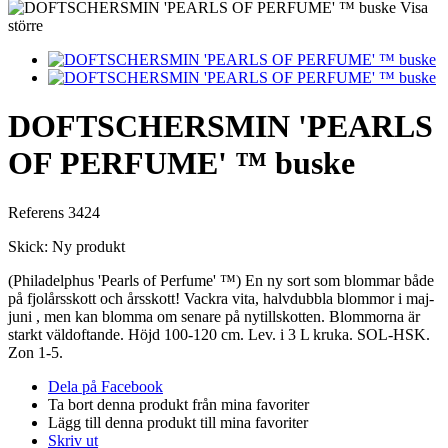
Visa
större
DOFTSCHERSMIN 'PEARLS
OF PERFUME' ™ buske
Referens
3424
Skick:
Ny produkt
(Philadelphus 'Pearls of Perfume' ™)
En ny sort som blommar både
på fjolårsskott och årsskott! Vackra vita, halvdubbla blommor i maj-
juni , men kan blomma om senare på nytillskotten. Blommorna är
starkt väldoftande. Höjd 100-120 cm. Lev. i 3 L kruka. SOL-HSK.
Z
on 1-5.
Dela på Facebook
Ta bort denna produkt från mina favoriter
Lägg till denna produkt till mina favoriter
Skriv ut