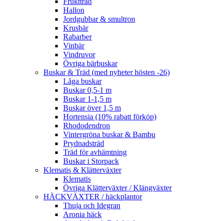
Fruktträd
Hallon
Jordgubbar & smultron
Krusbär
Rabarber
Vinbär
Vindruvor
Övriga bärbuskar
Buskar & Träd (med nyheter hösten -26)
Låga buskar
Buskar 0,5-1 m
Buskar 1-1,5 m
Buskar över 1,5 m
Hortensia (10% rabatt förköp)
Rhododendron
Vintergröna buskar & Bambu
Prydnadsträd
Träd för avhämtning
Buskar i Storpack
Klematis & Klätterväxter
Klematis
Övriga Klätterväxter / Klängväxter
HÄCKVÄXTER / häckplantor
Thuja och Idegran
Aronia häck