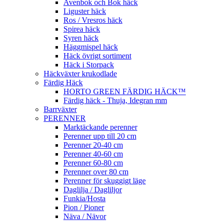
Avenbok och Bok häck
Liguster häck
Ros / Vresros häck
Spirea häck
Syren häck
Häggmispel häck
Häck övrigt sortiment
Häck i Storpack
Häckväxter krukodlade
Färdig Häck
HORTO GREEN FÄRDIG HÄCK™
Färdig häck - Thuja, Idegran mm
Barrväxter
PERENNER
Marktäckande perenner
Perenner upp till 20 cm
Perenner 20-40 cm
Perenner 40-60 cm
Perenner 60-80 cm
Perenner over 80 cm
Perenner för skuggigt läge
Daglilja / Dagliljor
Funkia/Hosta
Pion / Pioner
Näva / Nävor